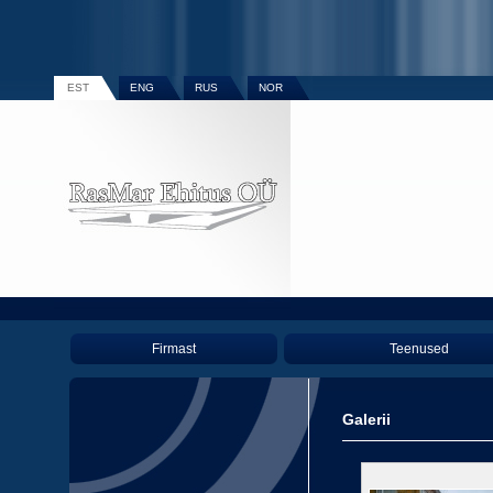
EST
ENG
RUS
NOR
Firmast
Teenused
Galerii