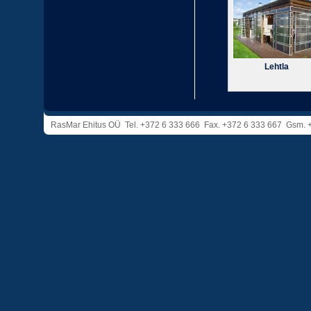
Lehtla
RasMar Ehitus OÜ Tel. +372 6 333 666 Fax. +372 6 333 667 Gsm